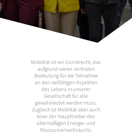
Mobilität ist ein Grundrecht, das
aufgrund seiner zentralen
Bedeutung für die Teilnahme
an den vielfältigen Aspekten
des Lebens in unserer
Gesellschaft für alle
gewährleistet werden muss.
Zugleich ist Mobilität aber auch
einer der Haupttreiber des
übermäßigen Energie- und
Ressourcenverbrauchs.