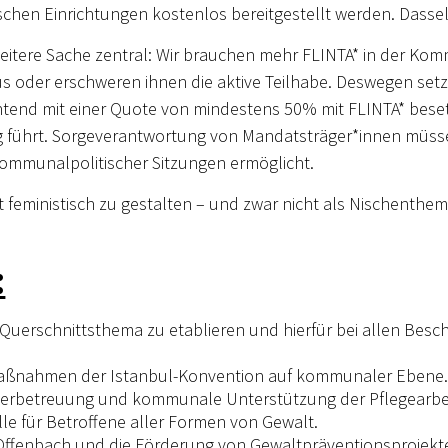
chen Einrichtungen kostenlos bereitgestellt werden. Dassel
tere Sache zentral: Wir brauchen mehr FLINTA* in der Komm
us oder erschweren ihnen die aktive Teilhabe. Deswegen setze
htend mit einer Quote von mindestens 50% mit FLINTA* beset
g führt. Sorgeverantwortung von Mandatsträger*innen müsse
mmunalpolitischer Sitzungen ermöglicht.
t feministisch zu gestalten – und zwar nicht als Nischenth
:
 Querschnittsthema zu etablieren und hierfür bei allen Besc
Maßnahmen der Istanbul-Konvention auf kommunaler Ebene
erbetreuung und kommunale Unterstützung der Pflegearbeit
lle für Betroffene aller Formen von Gewalt.
 Offenbach und die Förderung von Gewaltpräventionsprojekt