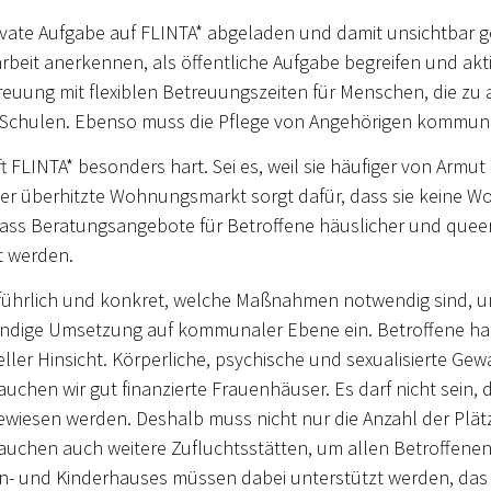
s private Aufgabe auf FLINTA* abgeladen und damit unsicht
beit anerkennen, als öffentliche Aufgabe begreifen und aktiv
uung mit flexiblen Betreuungszeiten für Menschen, die zu a
Schulen. Ebenso muss die Pflege von Angehörigen kommuna
FLINTA* besonders hart. Sei es, weil sie häufiger von Armut b
er überhitzte Wohnungsmarkt sorgt dafür, dass sie keine W
, dass Beratungsangebote für Betroffene häuslicher und que
t werden.
sführlich und konkret, welche Maßnahmen notwendig sind, u
ständige Umsetzung auf kommunaler Ebene ein. Betroffene ha
eller Hinsicht. Körperliche, psychische und sexualisierte Gew
brauchen wir gut finanzierte Frauenhäuser. Es darf nicht sein
ewiesen werden. Deshalb muss nicht nur die Anzahl der Plä
auchen auch weitere Zufluchtsstätten, um allen Betroffene
- und Kinderhauses müssen dabei unterstützt werden, das E