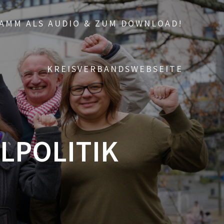
AMM ALS AUDIO & ZUM DOWNLOAD!
KREISVERBANDSWEBSEITE
LPOLITIK