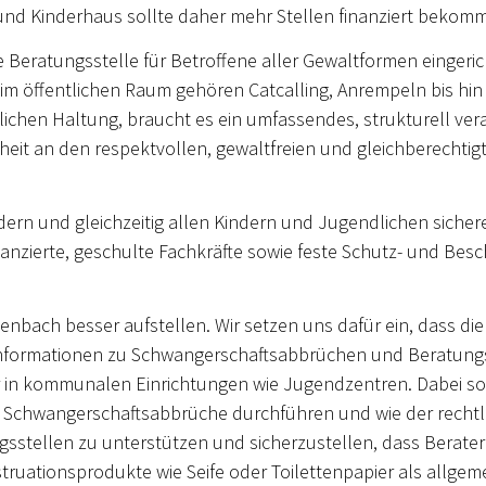
nd Kinderhaus sollte daher mehr Stellen finanziert bekom
 Beratungsstelle für Betroffene aller Gewaltformen eingeri
m öffentlichen Raum gehören Catcalling, Anrempeln bis hin 
lichen Haltung, braucht es ein umfassendes, strukturell ver
heit an den respektvollen, gewaltfreien und gleichberecht
ördern und gleichzeitig allen Kindern und Jugendlichen sic
nanzierte, geschulte Fachkräfte sowie feste Schutz- und Bes
fenbach besser aufstellen. Wir setzen uns dafür ein, dass d
nformationen zu Schwangerschaftsabbrüchen und Beratungss
in kommunalen Einrichtungen wie Jugendzentren. Dabei soll
 Schwangerschaftsabbrüche durchführen und wie der rechtlic
ungsstellen zu unterstützen und sicherzustellen, dass Berate
ationsprodukte wie Seife oder Toilettenpapier als allgeme