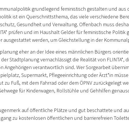
ommunalpolitik grundlegend feministisch gestalten und aus 
tik ist ein Querschnittsthema, das viele verschiedene Berei
tschutz, Gesundheit und Verwaltung. Offenbach muss desh
NTA* prüfen und im Haushalt Gelder für feministische Politik
ser ausgestattet werden, um Gleichstellung in der Kommunalp
planung eher an der Idee eines männlichen Bürgers orientier
er Stadtplanung vernachlässigt die Realität von FLINTA*, die
on Angehörigen verantwortlich sind. Wer Sorgearbeit übern
Spielplatz, Supermarkt, Pflegeeinrichtung oder Ärzt*in müssen
gut zu Fuß, mit dem Fahrrad oder dem ÖPNV zurückgelegt we
Gehwege für Kinderwagen, Rollstühle und Gehhilfen genauso 
enmerk auf öffentliche Plätze und gut beschattete und aus
ugang zu kostenlosen öffentlichen und barrierefreien Toile