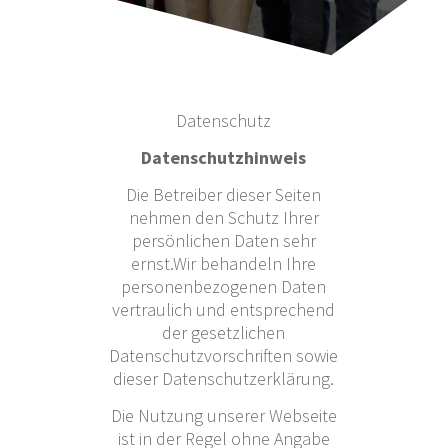
Datenschutz
Datenschutzhinweis
Die Betreiber dieser Seiten
nehmen den Schutz Ihrer
persönlichen Daten sehr
ernst.Wir behandeln Ihre
personenbezogenen Daten
vertraulich und entsprechend
der gesetzlichen
Datenschutzvorschriften sowie
dieser Datenschutzerklärung.
Die Nutzung unserer Webseite
ist in der Regel ohne Angabe